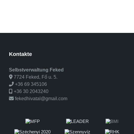
Kontakte
Selbstverwaltung Feked
7724 Feked, Fő u. 5.
+36 69 345106
+36 30 2043240
fekedhivatal@gmail.com