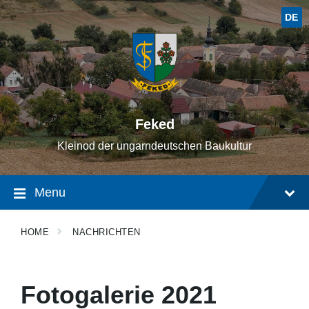
Skip
Skip
Skip
to
to
to
DE
content
main
footer
navigation
Feked
Kleinod der ungarndeutschen Baukultur
Menu
HOME
NACHRICHTEN
Fotogalerie 2021