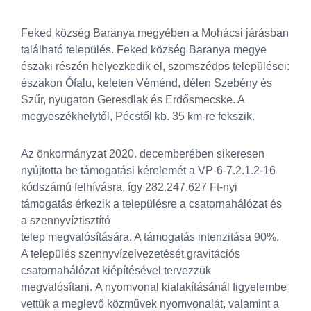
Feked község Baranya megyében a Mohácsi járásban
található település. Feked község Baranya megye
északi részén helyezkedik el, szomszédos települései:
északon Ófalu, keleten Véménd, délen Szebény és
Szűr, nyugaton Geresdlak és Erdősmecske. A
megyeszékhelytől, Pécstől kb. 35 km-re fekszik.
Az önkormányzat 2020. decemberében sikeresen
nyújtotta be támogatási kérelemét a VP-6-7.2.1.2-16
kódszámú felhívásra, így 282.247.627 Ft-nyi
támogatás érkezik a településre a csatornahálózat és
a szennyvíztisztító
telep megvalósítására. A támogatás intenzitása 90%.
A település szennyvízelvezetését gravitációs
csatornahálózat kiépítésével tervezzük
megvalósítani. A nyomvonal kialakításánál figyelembe
vettük a meglevő közművek nyomvonalát, valamint a