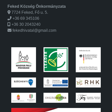
Feked Község Önkormányzata
7724 Feked, Fő u. 5.
+36 69 345106
+36 30 2043240
fekedhivatal@gmail.com