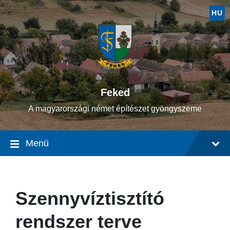
Ugrás
Ugrás
Ugrás
a
a
a
HU
tartalomhoz
fő
lábléchez
navigációhoz
Feked
A magyarországi német építészet gyöngyszeme
Menü
Szennyvíztisztító
rendszer terve