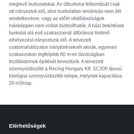
meglevő burkolatokat. Az útburkolat felbontását csak
ott irányoztuk elő, ahol burkolatlan területsáv nem állt
rendelkezésre, vagy az előírt védőtávolságok
másképpen nem voltak biztosíthatók. A házi bekötések
burkolat alá eső szakaszainál átfúrással történő
elhelyezést irányoztunk elő. A tervezett
csatornahálózaton iránytöréseknél aknák, egyenes
szakaszokon legfeljebb 60 m-es távolságban
tisztítóidomok építését terveztünk. A tervezett
szennyvíztisztító a Recing Hungary Kft. SC200 típusú
biológiai szennyvíztisztító telepe, melynek kapacitása
20 m3/nap.
Elérhetőségek