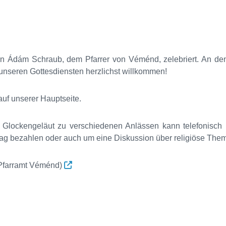
von Ádám Schraub, dem Pfarrer von Véménd, zelebriert. An d
ei unseren Gottesdiensten herzlichst willkommen!
uf unserer Hauptseite.
 Glockengeläut zu verschiedenen Anlässen kann telefonisch 
ag bezahlen oder auch um eine Diskussion über religiöse Them
 Pfarramt Véménd)