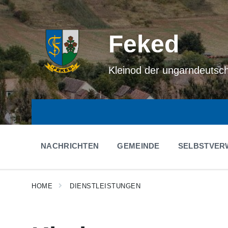
Skip
Skip
Skip
to
to
to
content
main
footer
navigation
Feked
Kleinod der ungarndeutsc
NACHRICHTEN
GEMEINDE
SELBSTVER
HOME
DIENSTLEISTUNGEN