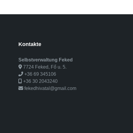
Kontakte
Selbstverwaltung Feked
7724 Feked, Fő u. 5.
+36 69 345106
+36 30 2043240
fekedhivatal@gmail.com