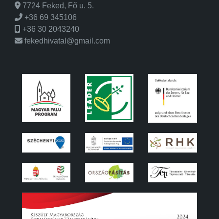
7724 Feked, Fő u. 5.
+36 69 345106
+36 30 2043240
fekedhivatal@gmail.com