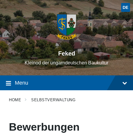
Skip
Skip
Skip
to
to
to
DE
content
main
footer
navigation
Feked
Kleinod der ungarndeutschen Baukultur
Menu
HOME
SELBSTVERWALTUNG
Bewerbungen