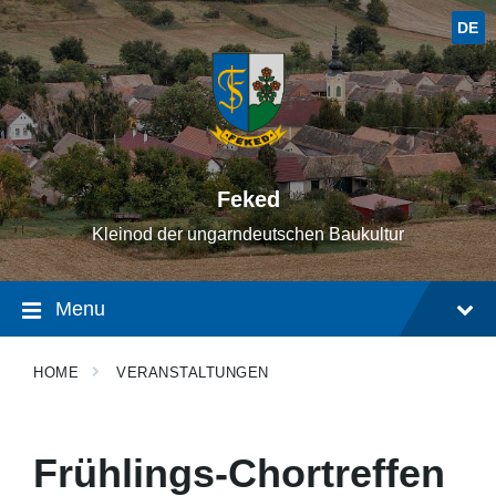
Skip
Skip
Skip
to
to
to
DE
content
main
footer
navigation
Feked
Kleinod der ungarndeutschen Baukultur
Menu
HOME
VERANSTALTUNGEN
Frühlings-Chortreffen