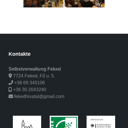
Kontakte
Selbstverwaltung Feked
7724 Feked, Fő u. 5.
+36 69 345106
+36 30 2043240
fekedhivatal@gmail.com