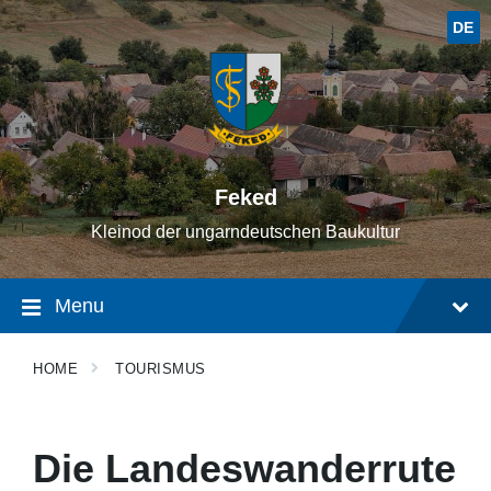
Skip
Skip
Skip
to
to
to
DE
content
main
footer
navigation
Feked
Kleinod der ungarndeutschen Baukultur
Menu
HOME
TOURISMUS
Die Landeswanderrute