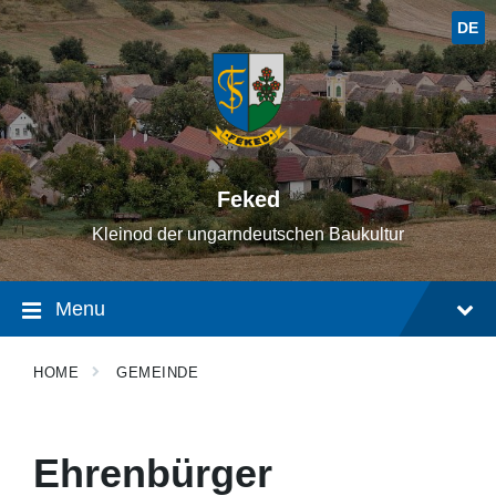
Skip
Skip
Skip
to
to
to
DE
content
main
footer
navigation
Feked
Kleinod der ungarndeutschen Baukultur
Menu
HOME
GEMEINDE
Ehrenbürger