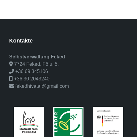
Kontakte
Selbstverwaltung Feked
7724 Feked, Fő u. 5.
+36 69 345106
+36 30 2043240
fekedhivatal@gmail.com