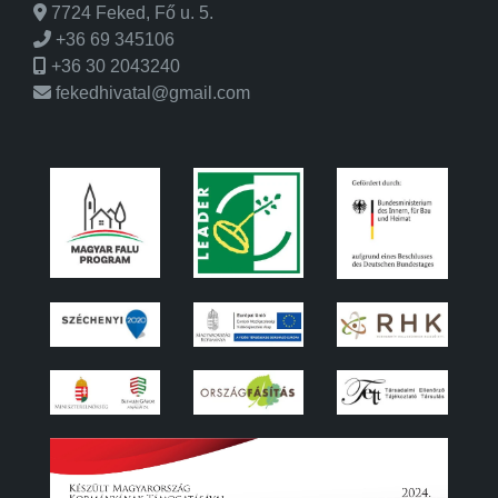
7724 Feked, Fő u. 5.
+36 69 345106
+36 30 2043240
fekedhivatal@gmail.com