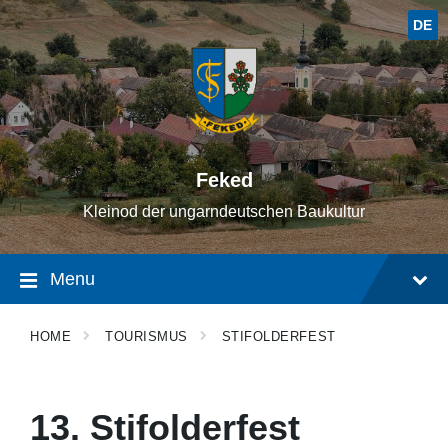
Skip
Skip
Skip
to
to
to
DE
content
main
footer
navigation
Feked
Kleinod der ungarndeutschen Baukultur
Menu
HOME
TOURISMUS
STIFOLDERFEST
13. Stifolderfest