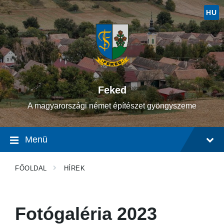
Ugrás
Ugrás
Ugrás
a
a
a
HU
tartalomhoz
fő
lábléchez
navigációhoz
Feked
A magyarországi német építészet gyöngyszeme
Menü
FŐOLDAL
HÍREK
Fotógaléria 2023