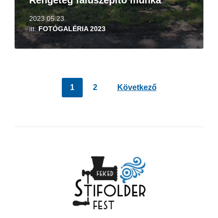
Rengeteg faluszépítő munka
2023.05.23.
itt:
FOTÓGALÉRIA 2023
Bejegyzés
1
2
Következő
navigáció