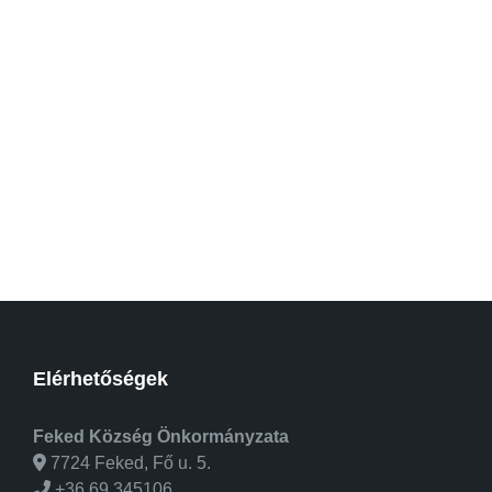
Elérhetőségek
Feked Község Önkormányzata
7724 Feked, Fő u. 5.
+36 69 345106