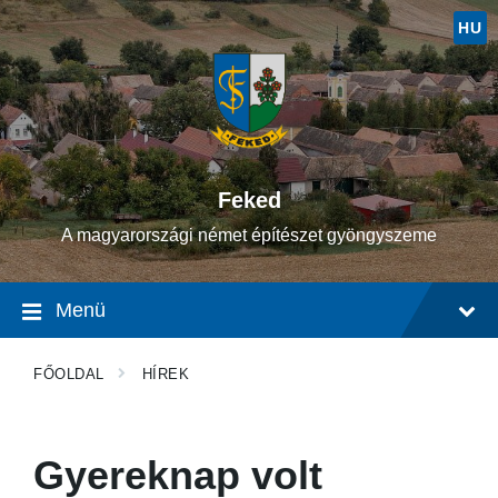
Ugrás
Ugrás
Ugrás
a
a
a
HU
tartalomhoz
fő
lábléchez
navigációhoz
Feked
A magyarországi német építészet gyöngyszeme
Menü
FŐOLDAL
HÍREK
Gyereknap volt