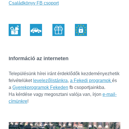
Családkönyv FB csoport
Információ az interneten
Településünk hírei iránt érdeklődők kezdeményezhetik
felvételüket
levelezőlistánkra
,
a Fekedi programok
és
a
Gyerekprogramok Fekeden
fb csoportjainkba.
Ha kérdése vagy megosztani valója van, írjon
e-mail-
címünkre
!