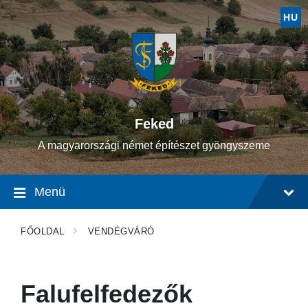
Ugrás
Ugrás
Ugrás
a
a
a
HU
tartalomhoz
fő
lábléchez
navigációhoz
Feked
A magyarországi német építészet gyöngyszeme
Menü
FŐOLDAL
VENDÉGVÁRÓ
Falufelfedezők