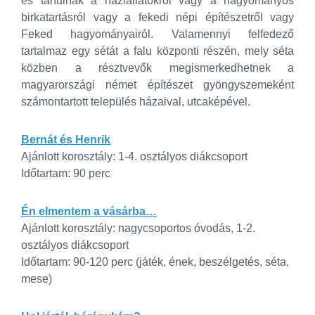
és tanulnak a háziállatokról vagy a hagyományos
birkatartásról vagy a fekedi népi építészetről vagy
Feked hagyományairól. Valamennyi felfedező
tartalmaz egy sétát a falu központi részén, mely séta
közben a résztvevők megismerkedhetnek a
magyarországi német építészet gyöngyszemeként
számontartott település házaival, utcaképével.
Bernát és Henrik
Ajánlott korosztály: 1-4. osztályos diákcsoport
Időtartam: 90 perc
Én elmentem a vásárba…
Ajánlott korosztály: nagycsoportos óvodás, 1-2.
osztályos diákcsoport
Időtartam: 90-120 perc (játék, ének, beszélgetés, séta,
mese)