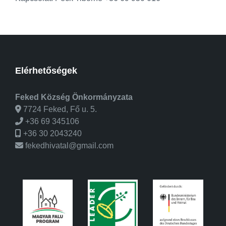
Elérhetőségek
Feked Község Önkormányzata
7724 Feked, Fő u. 5.
+36 69 345106
+36 30 2043240
fekedhivatal@gmail.com