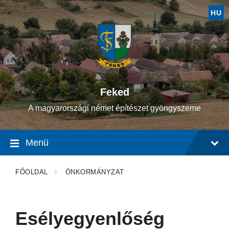
Ugrás
Ugrás
Ugrás
a
a
a
HU
tartalomhoz
fő
lábléchez
navigációhoz
Feked
A magyarországi német építészet gyöngyszeme
Menü
FŐOLDAL
ÖNKORMÁNYZAT
Esélyegyenlőség