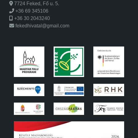
7724 Feked, Fő u. 5.
+36 69 345106
+36 30 2043240
fekedhivatal@gmail.com