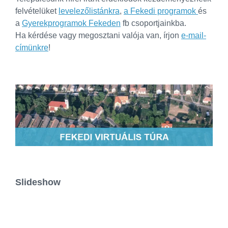
felvételüket
levelezőlistánkra
,
a Fekedi programok
és
a
Gyerekprogramok Fekeden
fb csoportjainkba.
Ha kérdése vagy megosztani valója van, írjon
e-mail-
címünkre
!
Slideshow