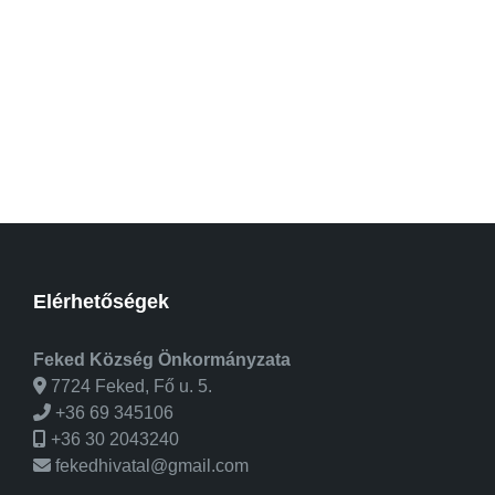
Elérhetőségek
Feked Község Önkormányzata
7724 Feked, Fő u. 5.
+36 69 345106
+36 30 2043240
fekedhivatal@gmail.com