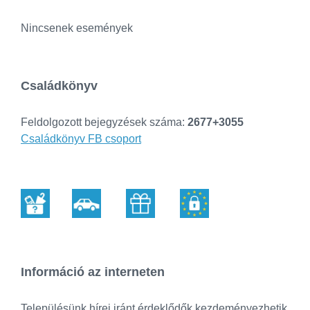
Nincsenek események
Családkönyv
Feldolgozott bejegyzések száma:
2677+3055
Családkönyv FB csoport
Információ az interneten
Településünk hírei iránt érdeklődők kezdeményezhetik