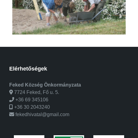
Elérhetőségek
Feked Község Önkormányzata
7724 Feked, Fő u. 5.
+36 69 345106
+36 30 2043240
fekedhivatal@gmail.com