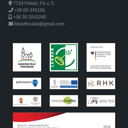
7724 Feked, Fő u. 5.
+36 69 345106
+36 30 2043240
fekedhivatal@gmail.com