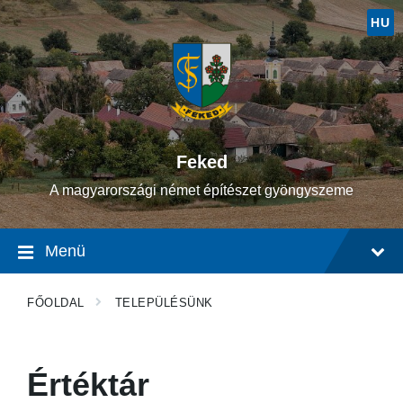
Ugrás
Ugrás
Ugrás
a
a
a
HU
tartalomhoz
fő
lábléchez
navigációhoz
Feked
A magyarországi német építészet gyöngyszeme
Menü
FŐOLDAL
TELEPÜLÉSÜNK
Értéktár