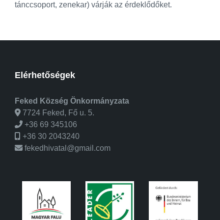
tánccsoport, zenekar) várják az érdeklődőket.
Elérhetőségek
Feked Község Önkormányzata
7724 Feked, Fő u. 5.
+36 69 345106
+36 30 2043240
fekedhivatal@gmail.com