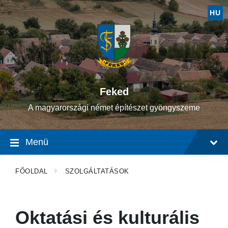
Ugrás
Ugrás
Ugrás
a
a
a
HU
tartalomhoz
fő
lábléchez
navigációhoz
Feked
A magyarországi német építészet gyöngyszeme
Menü
FŐOLDAL
SZOLGÁLTATÁSOK
Oktatási és kulturális