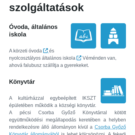
szolgáltatások
Óvoda, általános
iskola
A körzeti óvoda
és
nyolcosztályos általános iskola
Véménden van,
ahová falubusz szállítja a gyerekeket.
Könyvtár
A kultúrházzal egybeépített IKSZT
épületében működik a községi könyvtár.
A pécsi Csorba Győző Könyvtárral kötött
együttműködési megállapodás keretében a helyben
rendelkezésre álló állományon kívül a
Csorba Győző
Könyvtár állományából
is lehet kölcsönözni. A fekedi