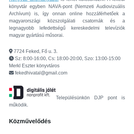
könyvtár egyben NAVA-pont (Nemzeti Audiovizuális
Archívum) is, így onnan online hozzáférhetőek a
magyarországi közszolgálati csatornák és a
legnagyobb lefedettségű kereskedelmi televíziók
magyar gyártású műsorai.
7724 Feked, Fő u. 3.
Sz: 8:00-16:00, Cs: 18:00-20:00, Szo: 13:00-15:00
Merkl Eszter könyvtáros
fekedhivatal@gmail.com
Településünkön DJP pont is
működik.
Közművelődés