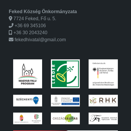
Feked Község Önkormányzata
7724 Feked, Fő u. 5.
+36 69 345106
+36 30 2043240
fekedhivatal@gmail.com