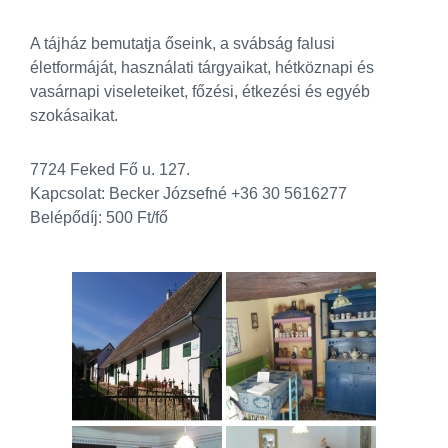
A tájház bemutatja őseink, a svábság falusi
életformáját, használati tárgyaikat, hétköznapi és
vasárnapi viseleteiket, főzési, étkezési és egyéb
szokásaikat.
7724 Feked Fő u. 127.
Kapcsolat: Becker Józsefné +36 30 5616277
Belépődíj: 500 Ft/fő