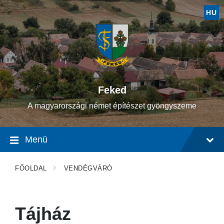
Ugrás
Ugrás
Ugrás
a
a
a
HU
tartalomhoz
fő
lábléchez
navigációhoz
Feked
A magyarországi német építészet gyöngyszeme
Menü
FŐOLDAL
VENDÉGVÁRÓ
Tájház