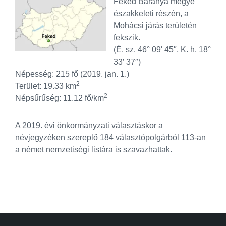
Feked Baranya megye
északkeleti részén, a
Mohácsi járás területén
fekszik.
(É. sz. 46° 09′ 45″, K. h. 18°
33′ 37″)
Népesség: 215 fő (2019. jan. 1.)
2
Terület: 19.33 km
2
Népsűrűség: 11.12 fő/km
A 2019. évi önkormányzati választáskor a
névjegyzéken szereplő 184 választópolgárból 113-an
a német nemzetiségi listára is szavazhattak.