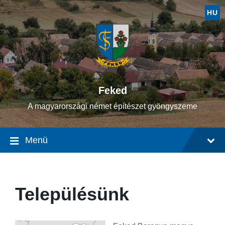
Ugrás
Ugrás
Ugrás
a
a
a
HU
tartalomhoz
fő
lábléchez
navigációhoz
Feked
A magyarországi német építészet gyöngyszeme
Menü
Településünk