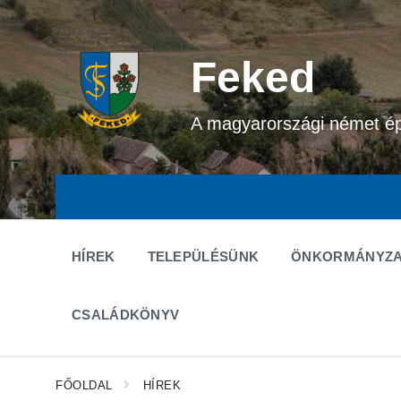
Ugrás
Ugrás
Ugrás
a
a
a
tartalomhoz
fő
lábléchez
navigációhoz
Feked
A magyarországi német é
HÍREK
TELEPÜLÉSÜNK
ÖNKORMÁNYZA
CSALÁDKÖNYV
FŐOLDAL
HÍREK