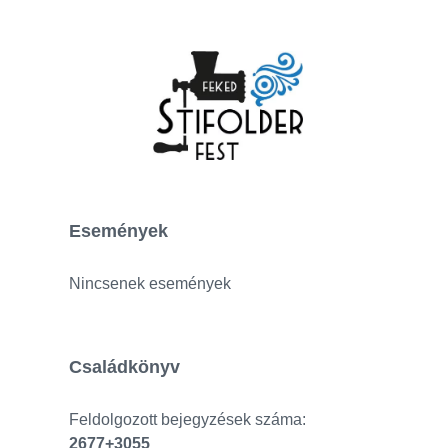
Események
Nincsenek események
Családkönyv
Feldolgozott bejegyzések száma:
2677+3055