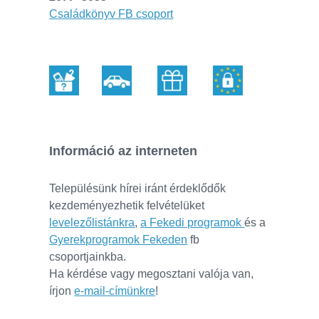
Családkönyv FB csoport
Információ az interneten
Településünk hírei iránt érdeklődők
kezdeményezhetik felvételüket
levelezőlistánkra
,
a Fekedi programok
és a
Gyerekprogramok Fekeden
fb
csoportjainkba.
Ha kérdése vagy megosztani valója van,
írjon
e-mail-címünkre
!