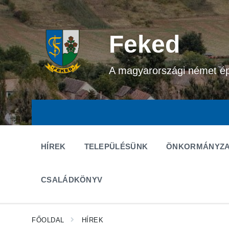
Ugrás
Ugrás
Ugrás
a
a
a
tartalomhoz
fő
lábléchez
navigációhoz
Feked
A magyarországi német é
HÍREK
TELEPÜLÉSÜNK
ÖNKORMÁNYZA
CSALÁDKÖNYV
FŐOLDAL
HÍREK