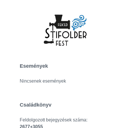
Események
Nincsenek események
Családkönyv
Feldolgozott bejegyzések száma:
2677+3055