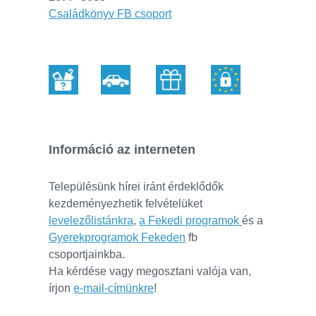
Családkönyv FB csoport
Információ az interneten
Településünk hírei iránt érdeklődők
kezdeményezhetik felvételüket
levelezőlistánkra
,
a Fekedi programok
és a
Gyerekprogramok Fekeden
fb
csoportjainkba.
Ha kérdése vagy megosztani valója van,
írjon
e-mail-címünkre
!