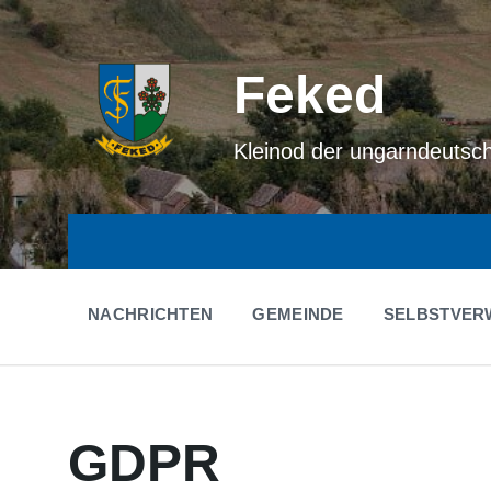
Skip
Skip
Skip
to
to
to
content
main
footer
navigation
Feked
Kleinod der ungarndeutsc
NACHRICHTEN
GEMEINDE
SELBSTVER
GDPR