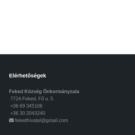
Elérhetőségek
Feked Község Önkormányzata
7724 Feked, Fő u. 5.
+36 69 345106
+36 30 2043240
fekedhivatal@gmail.com