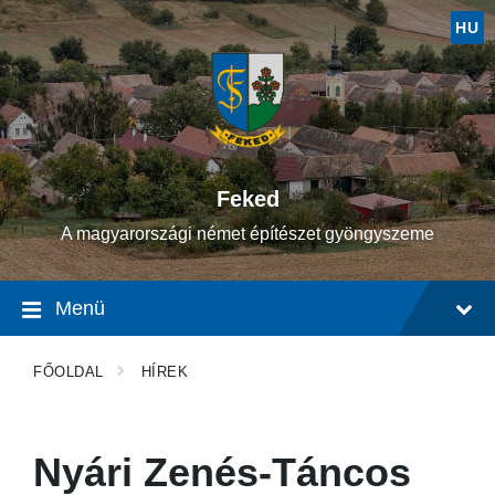
Ugrás
Ugrás
Ugrás
a
a
a
HU
tartalomhoz
fő
lábléchez
navigációhoz
Feked
A magyarországi német építészet gyöngyszeme
Menü
FŐOLDAL
HÍREK
Nyári Zenés-Táncos