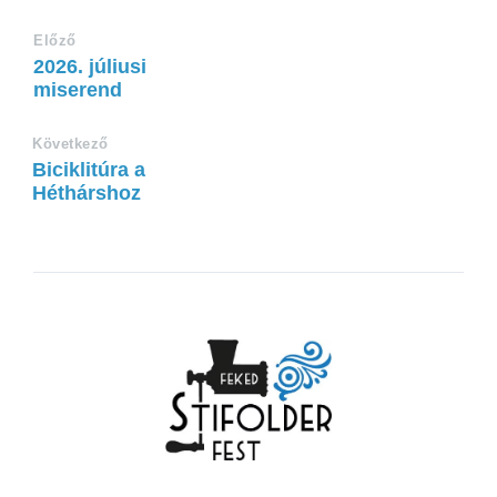
Előző
2026. júliusi
miserend
Következő
Biciklitúra a
Héthárshoz