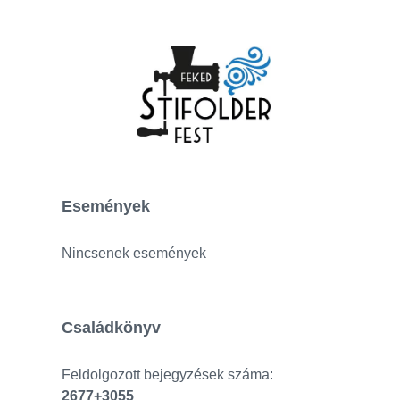
Események
Nincsenek események
Családkönyv
Feldolgozott bejegyzések száma:
2677+3055