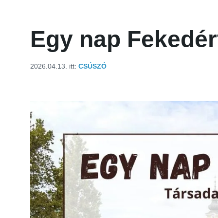
Egy nap Fekedér
2026.04.13.
itt:
CSÚSZÓ