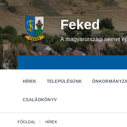
Ugrás
Ugrás
Ugrás
a
a
a
tartalomhoz
fő
lábléchez
navigációhoz
Feked
A magyarországi német é
HÍREK
TELEPÜLÉSÜNK
ÖNKORMÁNYZA
CSALÁDKÖNYV
FŐOLDAL
HÍREK