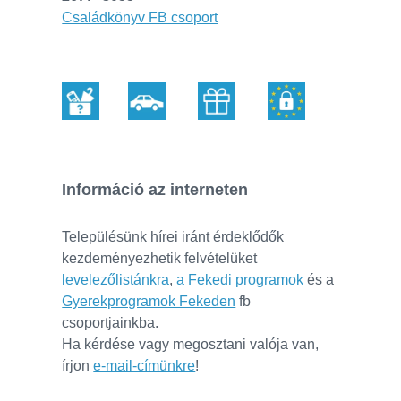
Családkönyv FB csoport
Információ az interneten
Településünk hírei iránt érdeklődők
kezdeményezhetik felvételüket
levelezőlistánkra
,
a Fekedi programok
és a
Gyerekprogramok Fekeden
fb
csoportjainkba.
Ha kérdése vagy megosztani valója van,
írjon
e-mail-címünkre
!