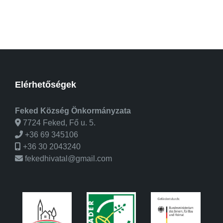
Elérhetőségek
Feked Község Önkormányzata
7724 Feked, Fő u. 5.
+36 69 345106
+36 30 2043240
fekedhivatal@gmail.com