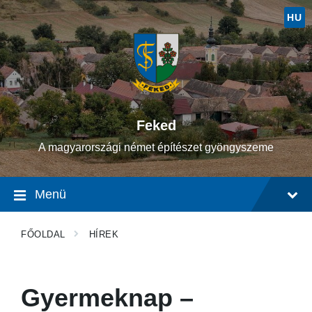
Ugrás
Ugrás
Ugrás
a
a
a
HU
tartalomhoz
fő
lábléchez
navigációhoz
Feked
A magyarországi német építészet gyöngyszeme
Menü
FŐOLDAL
HÍREK
Gyermeknap –