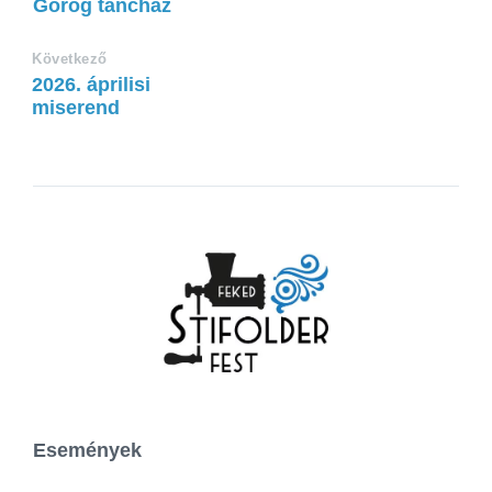
Görög táncház
Következő
2026. áprilisi
miserend
Események