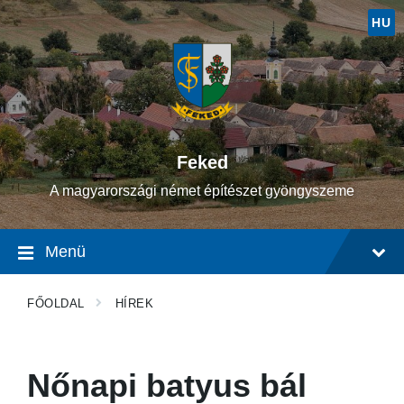
Ugrás
Ugrás
Ugrás
a
a
a
HU
tartalomhoz
fő
lábléchez
navigációhoz
Feked
A magyarországi német építészet gyöngyszeme
Menü
FŐOLDAL
HÍREK
Nőnapi batyus bál