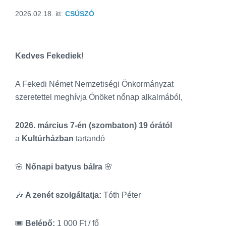
2026.02.18.
itt:
CSÚSZÓ
Kedves Fekediek!
A Fekedi Német Nemzetiségi Önkormányzat
szeretettel meghívja Önöket nőnap alkalmából,
2026. március 7-én (szombaton) 19 órától
a
Kultúrházban
tartandó
🌸
Nőnapi batyus bálra
🌸
🎶
A zenét szolgáltatja:
Tóth Péter
🎟
Belépő:
1 000 Ft / fő