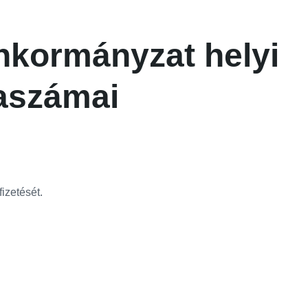
kormányzat helyi
aszámai
izetését.