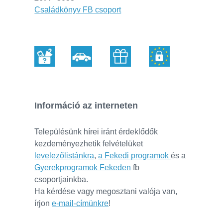
Családkönyv FB csoport
Információ az interneten
Településünk hírei iránt érdeklődők
kezdeményezhetik felvételüket
levelezőlistánkra
,
a Fekedi programok
és a
Gyerekprogramok Fekeden
fb
csoportjainkba.
Ha kérdése vagy megosztani valója van,
írjon
e-mail-címünkre
!