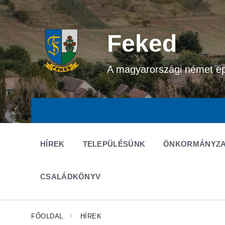
Ugrás
Ugrás
Ugrás
a
a
a
tartalomhoz
fő
lábléchez
navigációhoz
Feked
A magyarországi német é
HÍREK
TELEPÜLÉSÜNK
ÖNKORMÁNYZA
CSALÁDKÖNYV
FŐOLDAL
HÍREK