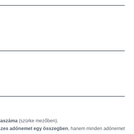
laszáma
(szürke mezőben).
összes adónemet egy összegben
, hanem minden adónemet