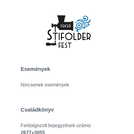
Események
Nincsenek események
Családkönyv
Feldolgozott bejegyzések száma:
2677+3055