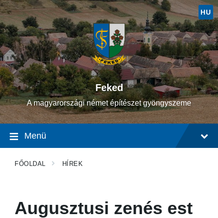
Ugrás
Ugrás
Ugrás
a
a
a
HU
tartalomhoz
fő
lábléchez
navigációhoz
Feked
A magyarországi német építészet gyöngyszeme
Menü
FŐOLDAL
HÍREK
Augusztusi zenés est