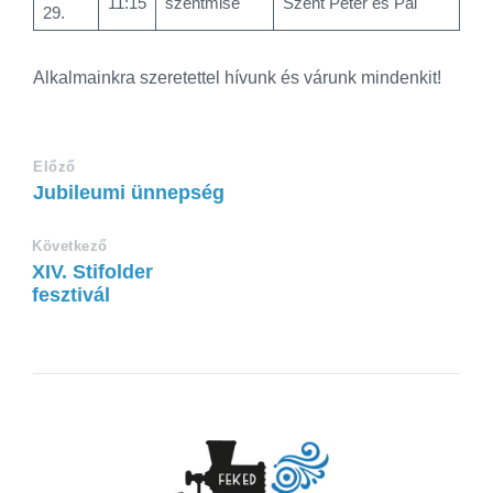
11:15
szentmise
Szent Péter és Pál
29.
Alkalmainkra szeretettel hívunk és várunk mindenkit!
Előző
Jubileumi ünnepség
Következő
XIV. Stifolder
fesztivál