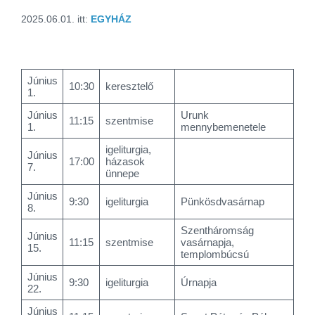
2025.06.01.
itt:
EGYHÁZ
Június
10:30
keresztelő
1.
Június
Urunk
11:15
szentmise
1.
mennybemenetele
igeliturgia,
Június
17:00
házasok
7.
ünnepe
Június
9:30
igeliturgia
Pünkösdvasárnap
8.
Szentháromság
Június
11:15
szentmise
vasárnapja,
15.
templombúcsú
Június
9:30
igeliturgia
Úrnapja
22.
Június