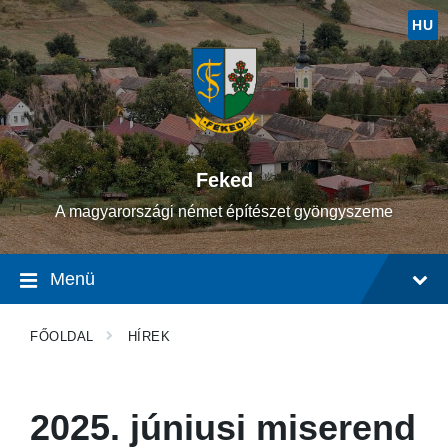
Ugrás
Ugrás
Ugrás
a
a
a
HU
tartalomhoz
fő
lábléchez
navigációhoz
Feked
A magyarországi német építészet gyöngyszeme
Menü
FŐOLDAL
HÍREK
2025. júniusi miserend