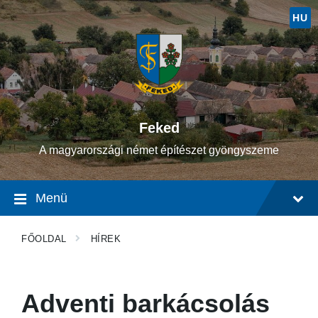
Ugrás
Ugrás
Ugrás
a
a
a
HU
tartalomhoz
fő
lábléchez
navigációhoz
Feked
A magyarországi német építészet gyöngyszeme
Menü
FŐOLDAL
HÍREK
Adventi barkácsolás