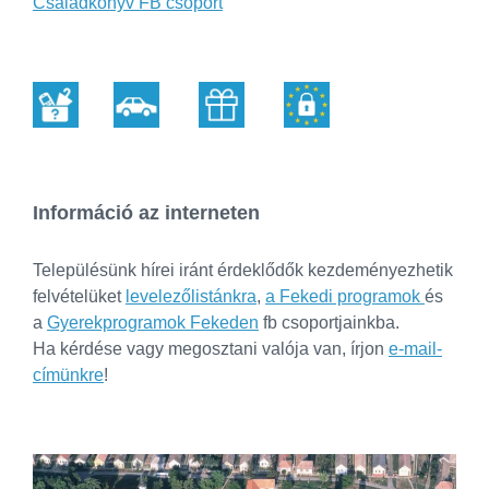
Családkönyv FB csoport
Információ az interneten
Településünk hírei iránt érdeklődők kezdeményezhetik
felvételüket
levelezőlistánkra
,
a Fekedi programok
és
a
Gyerekprogramok Fekeden
fb csoportjainkba.
Ha kérdése vagy megosztani valója van, írjon
e-mail-
címünkre
!