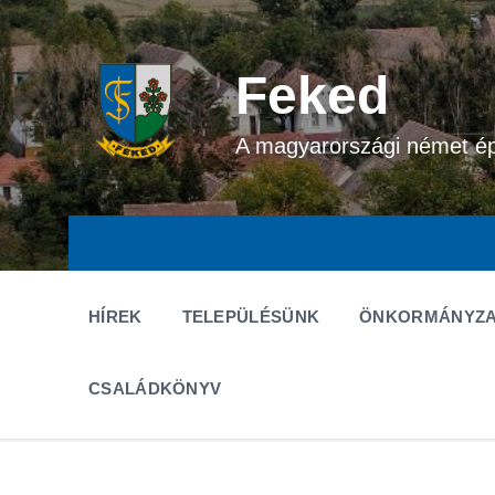
Ugrás
Ugrás
Ugrás
a
a
a
tartalomhoz
fő
lábléchez
navigációhoz
Feked
A magyarországi német é
HÍREK
TELEPÜLÉSÜNK
ÖNKORMÁNYZA
CSALÁDKÖNYV