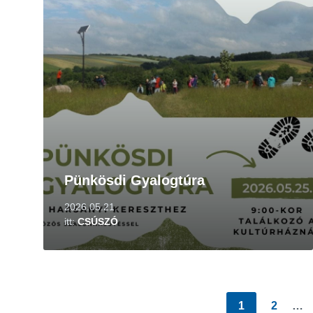
Pünkösdi Gyalogtúra
2026.05.21.
itt:
CSÚSZÓ
Bejegyzés
1
2
…